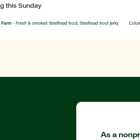
ng this Sunday
h Farm
- Fresh & smoked Steelhead trout, Steelhead trout jerky
Colum
As a nonpro