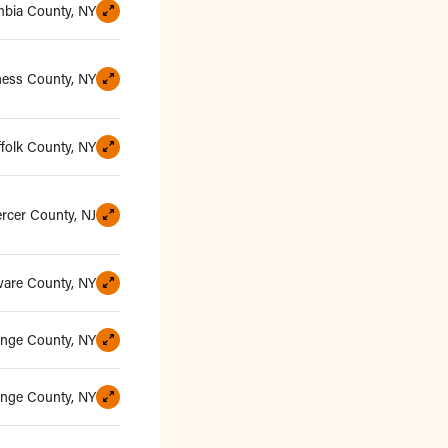
bia County, NY
ess County, NY
ffolk County, NY
rcer County, NJ
ware County, NY
Orange County, NY
nge County, NY