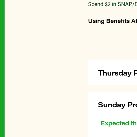
Spend $2 in SNAP/E
Using Benefits A
Thursday P
Sunday Pro
Expected th