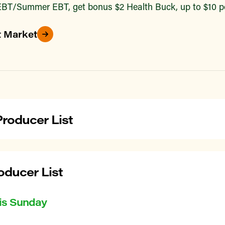
BT/Summer EBT, get bonus $2 Health Buck, up to $10 pe
t Market
roducer List
ducer List
is Sunday