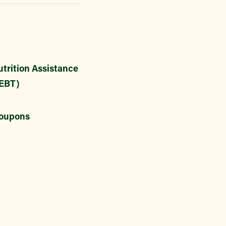
trition Assistance
EBT)
oupons