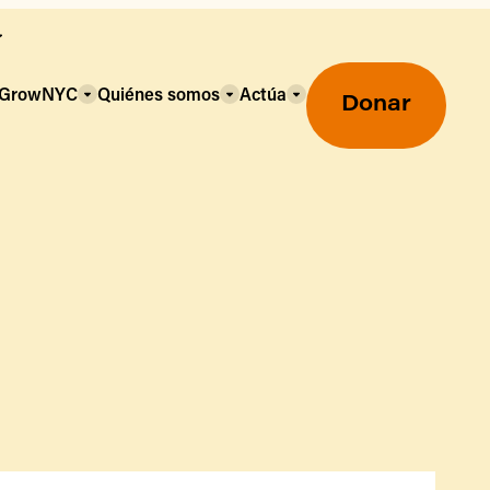
a GrowNYC
Quiénes somos
Actúa
Donar
Mercados agrícolas ecológicos
Mercados agrícolas
Centro mayorista de alimentos
Uso de SNAP y beneficios
nutricionales