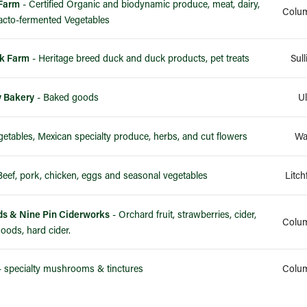
 Farm
- Certified Organic and biodynamic produce, meat, dairy,
Colum
acto-fermented Vegetables
ck Farm
- Heritage breed duck and duck products, pet treats
Sul
y Bakery
- Baked goods
Ul
getables, Mexican specialty produce, herbs, and cut flowers
Wa
Beef, pork, chicken, eggs and seasonal vegetables
Litch
s & Nine Pin Ciderworks
- Orchard fruit, strawberries, cider,
Colum
oods, hard cider.
 specialty mushrooms & tinctures
Colum