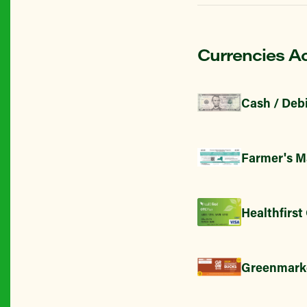
Currencies A
Cash / Debi
Farmer's M
Healthfirst
Greenmark