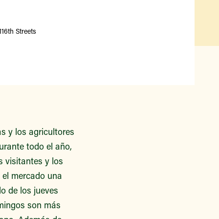
Qué hay disponible y en
temporada
Iniciativas de acceso a los
16th Streets
alimentos
Nuestros agricultores y
productores
Encuentre un mercado
 y los agricultores
urante todo el año,
s visitantes y los
n el mercado una
o de los jueves
domingos son más