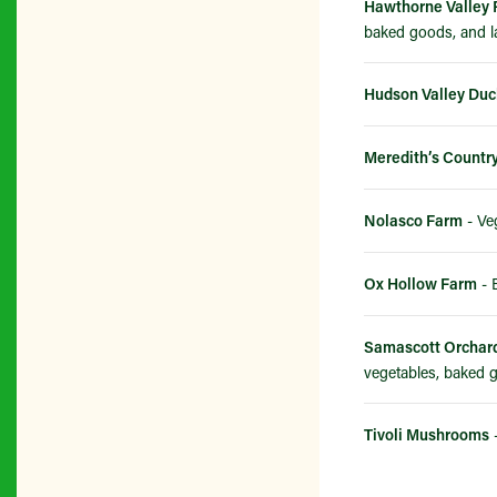
Hawthorne Valley
baked goods, and l
Hudson Valley Du
Meredith’s Countr
Nolasco Farm
- Ve
Ox Hollow Farm
- 
Samascott Orchard
vegetables, baked g
Tivoli Mushrooms
-