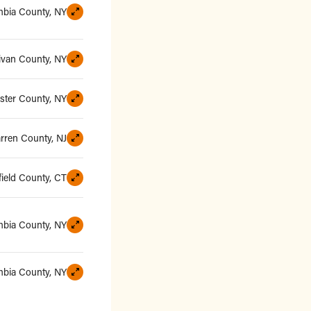
bia County, NY
livan County, NY
ster County, NY
rren County, NJ
field County, CT
bia County, NY
bia County, NY