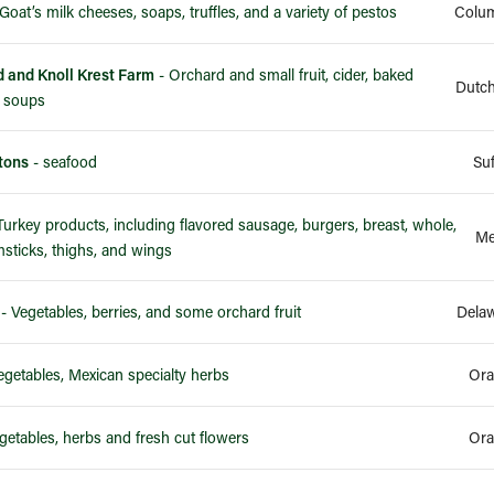
Goat’s milk cheeses, soaps, truffles, and a variety of pestos
Colum
d and Knoll Krest Farm
- Orchard and small fruit, cider, baked
Dutch
, soups
tons
- seafood
Su
Turkey products, including flavored sausage, burgers, breast, whole,
Me
sticks, thighs, and wings
- Vegetables, berries, and some orchard fruit
Dela
egetables, Mexican specialty herbs
getables, herbs and fresh cut flowers
Ora