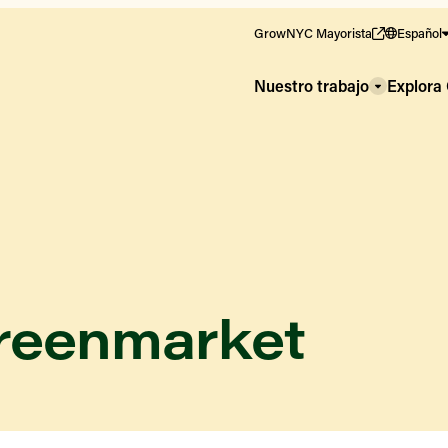
GrowNYC Mayorista
Español
Nuestro trabajo
Explor
reenmarket