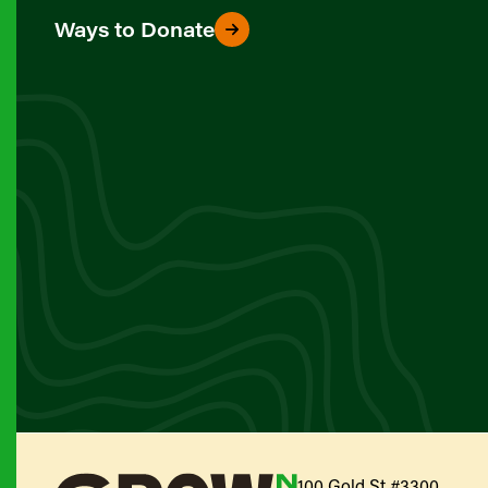
Ways to Donate
100 Gold St #3300