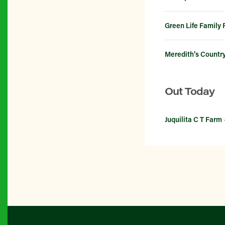
Green Life Family
Meredith’s Countr
Out Today
Juquilita C T Farm