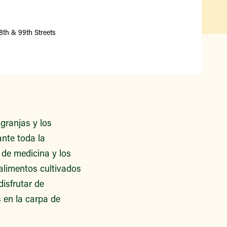
Qué hay disponible y en
temporada
Iniciativas de acceso a los
th & 99th Streets
alimentos
Nuestros agricultores y
productores
Encuentre un mercado
granjas y los
ante toda la
 de medicina y los
alimentos cultivados
isfrutar de
 en la carpa de