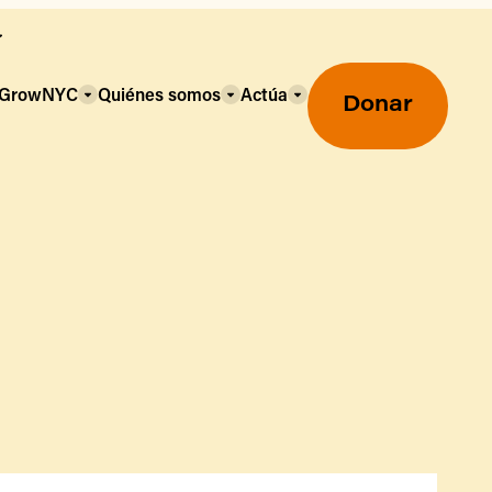
a GrowNYC
Quiénes somos
Actúa
Donar
Mercados agrícolas ecológicos
Mercados agrícolas
Centro mayorista de alimentos
Uso de SNAP y beneficios
nutricionales