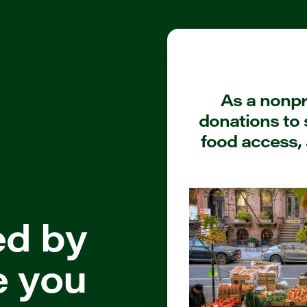
As a nonpro
donations to 
food access, 
ed by
e you