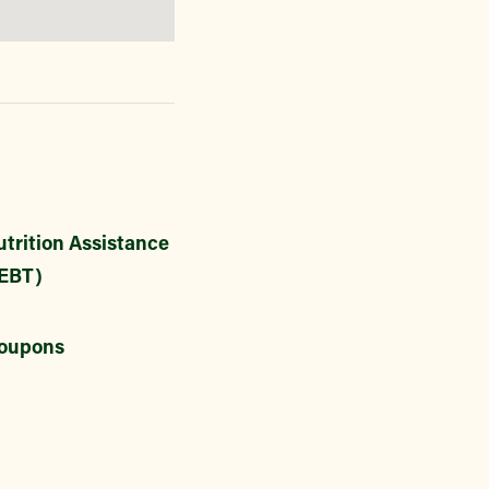
trition Assistance
EBT)
oupons