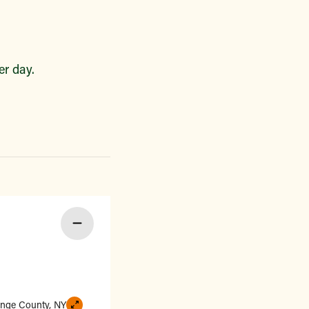
r day.
nge County, NY