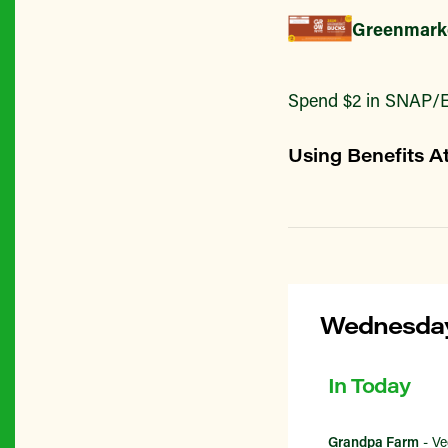
Greenmark
Spend $2 in SNAP/E
Using Benefits A
Wednesday
In Today
Grandpa Farm
- Ve