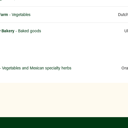
 Farm
- Vegetables
Dutch
y Bakery
- Baked goods
Ul
- Vegetables and Mexican specialty herbs
Ora