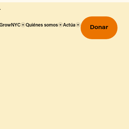
a GrowNYC
Quiénes somos
Actúa
Donar
Mercados agrícolas ecológicos
Mercados agrícolas
Centro mayorista de alimentos
Uso de SNAP y beneficios
nutricionales