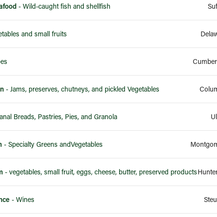
afood
- Wild-caught fish and shellfish
Su
tables and small fruits
Dela
pes
Cumberl
en
- Jams, preserves, chutneys, and pickled Vegetables
Colum
- Artisanal Breads, Pastries, Pies, and Granola
Ul
m
- Specialty Greens andVegetables
Montgom
m
- vegetables, small fruit, eggs, cheese, butter, preserved products
Hunte
nce
- Wines
Ste