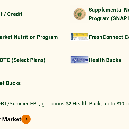
Supplemental Nu
t / Credit
Program (SNAP 
arket Nutrition Program
FreshConnect C
 OTC (Select Plans)
Health Bucks
et Bucks
BT/Summer EBT, get bonus $2 Health Buck, up to $10 pe
t Market