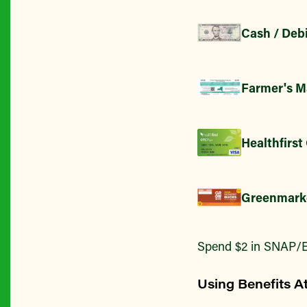
Cash / Debi
Farmer's M
Healthfirst
Greenmark
Spend $2 in SNAP/E
Using Benefits A