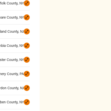
ffolk County, NY
ware County, NY
and County, NJ
bia County, NY
ster County, NY
ery County, PA
rdon County, NJ
uben County, NY