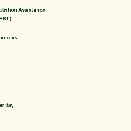
trition Assistance
EBT)
oupons
r day.