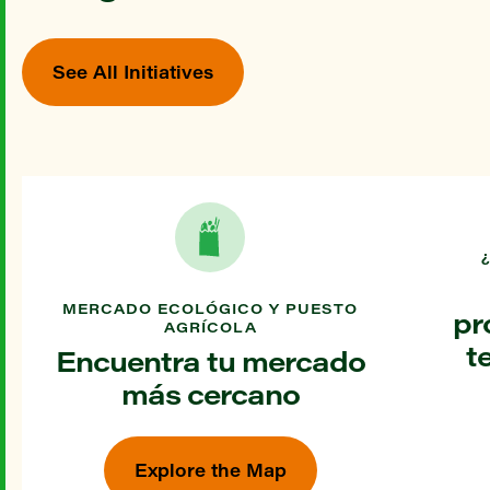
See All Initiatives
MERCADO ECOLÓGICO Y PUESTO
pr
AGRÍCOLA
t
Encuentra tu mercado
más cercano
Explore the Map