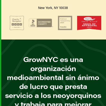
New York, NY 10038
GrowNYC es una
organización
medioambiental sin ánimo
de lucro que presta
servicio a los neoyorquinos
y trabaja para mejorar