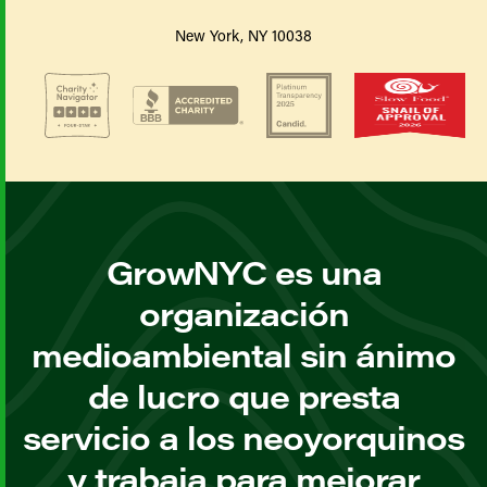
New York, NY 10038
GrowNYC es una
organización
medioambiental sin ánimo
de lucro que presta
servicio a los neoyorquinos
y trabaja para mejorar