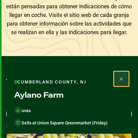
están pensadas para obtener indicaciones de cómo
llegar en coche. Visite el sitio web de cada granja
para obtener información sobre las actividades que
se realizan en ella y las indicaciones para llegar.
Todos los agricultores y
CUMBERLAND COUNTY, NJ
productores
Aylano Farm
uvas
Map View
List View
Sells at Union Square Greenmarket (Friday)