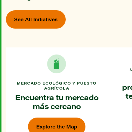
See All Initiatives
MERCADO ECOLÓGICO Y PUESTO
pr
AGRÍCOLA
t
Encuentra tu mercado
más cercano
Explore the Map