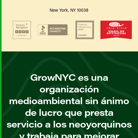
New York, NY 10038
GrowNYC es una
organización
medioambiental sin ánimo
de lucro que presta
servicio a los neoyorquinos
y trabaja para mejorar