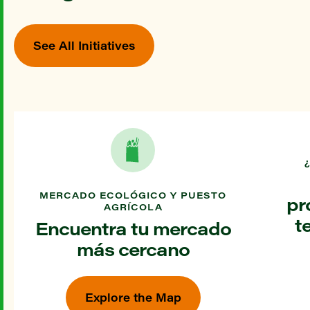
See All Initiatives
MERCADO ECOLÓGICO Y PUESTO
pr
AGRÍCOLA
t
Encuentra tu mercado
más cercano
Explore the Map