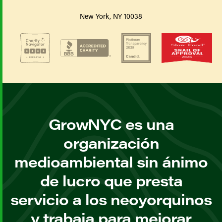
New York, NY 10038
GrowNYC es una
organización
medioambiental sin ánimo
de lucro que presta
servicio a los neoyorquinos
y trabaja para mejorar