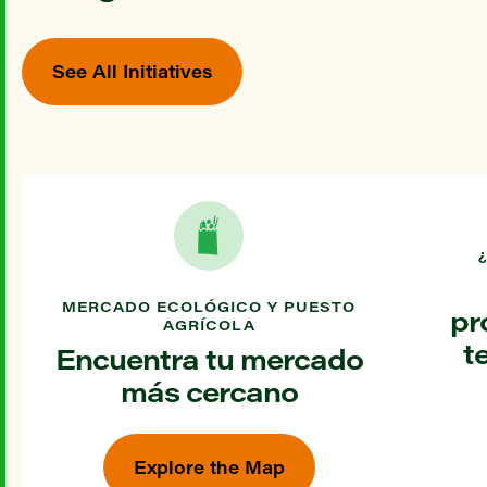
See All Initiatives
MERCADO ECOLÓGICO Y PUESTO
pr
AGRÍCOLA
t
Encuentra tu mercado
más cercano
Explore the Map