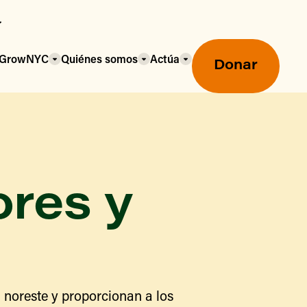
a GrowNYC
Quiénes somos
Actúa
Donar
ores y
Mercados agrícolas ecológicos
Mercados agrícolas
Centro mayorista de alimentos
 noreste y proporcionan a los
Uso de SNAP y beneficios
nutricionales