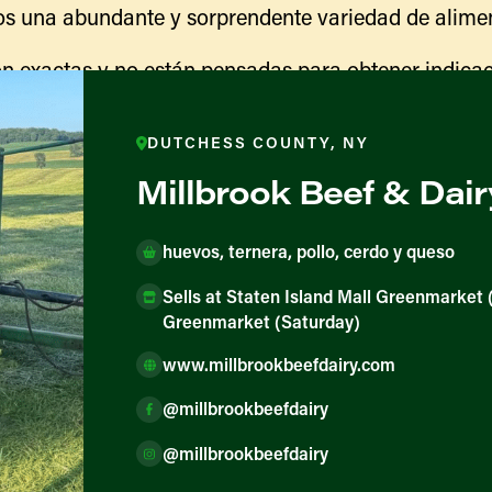
s una abundante y sorprendente variedad de alimen
n exactas y no están pensadas para obtener indicac
ranja para obtener información sobre las actividades
indicaciones para llegar.
DUTCHESS COUNTY, NY
Millbrook Beef & Dair
huevos, ternera, pollo, cerdo y queso
Sells at Staten Island Mall Greenmarket
Greenmarket (Saturday)
www.millbrookbeefdairy.com
@millbrookbeefdairy
ores y productores
@millbrookbeefdairy