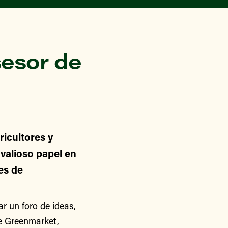
esor de
icultores y
alioso papel en
nes de
 un foro de ideas,
de Greenmarket,