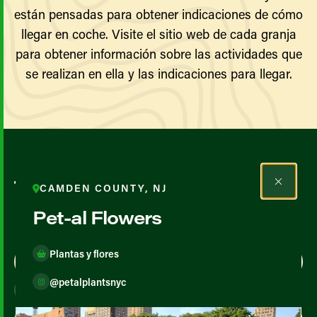
están pensadas para obtener indicaciones de cómo
llegar en coche. Visite el sitio web de cada granja
para obtener información sobre las actividades que
se realizan en ella y las indicaciones para llegar.
Todos los agricultores y
CAMDEN COUNTY, NJ
productores
Pet-al Flowers
Plantas y flores
Map View
List View
@petalplantsnyc