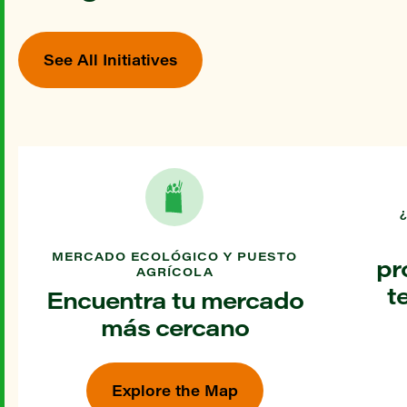
See All Initiatives
MERCADO ECOLÓGICO Y PUESTO
pr
AGRÍCOLA
t
Encuentra tu mercado
más cercano
Explore the Map