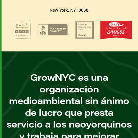
New York, NY 10038
GrowNYC es una
organización
medioambiental sin ánimo
de lucro que presta
servicio a los neoyorquinos
y trabaja para mejorar