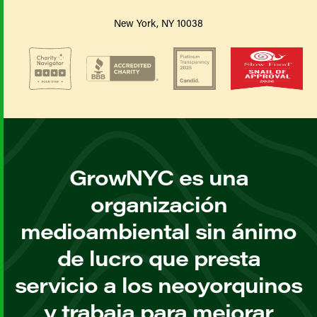
New York, NY 10038
GrowNYC es una
organización
medioambiental sin ánimo
de lucro que presta
servicio a los neoyorquinos
y trabaja para mejorar