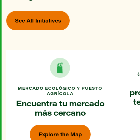
See All Initiatives
MERCADO ECOLÓGICO Y PUESTO
pr
AGRÍCOLA
t
Encuentra tu mercado
más cercano
Explore the Map