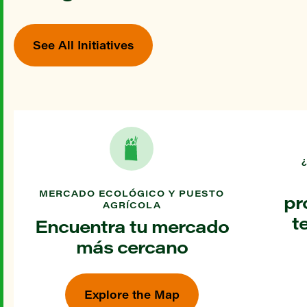
See All Initiatives
MERCADO ECOLÓGICO Y PUESTO
pr
AGRÍCOLA
t
Encuentra tu mercado
más cercano
Explore the Map