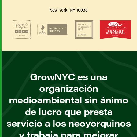
New York, NY 10038
GrowNYC es una
organización
medioambiental sin ánimo
de lucro que presta
servicio a los neoyorquinos
y trabaja para mejorar