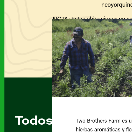
neoyorquino
NOTA: Estas ubicaciones no so
Visite el sitio web de cada g
Todos los agricult
Two Brothers Farm es un
hierbas aromáticas y flo