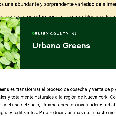
s una abundante y sorprendente variedad de alimen
n exactas y no están pensadas para obtener indicac
ranja para obtener información sobre las actividades
indicaciones para llegar.
ESSEX COUNTY, NJ
Urbana Greens
ens es transformar el proceso de cosecha y venta de pr
les y totalmente naturales a la región de Nueva York. Con 
ores y productores
s y el uso del suelo, Urbana opera en invernaderos rehab
ua y fertilizantes. Para reducir aún más su impacto med