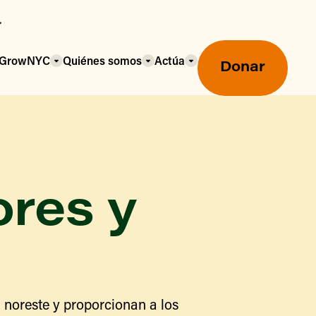
a GrowNYC
Quiénes somos
Actúa
Donar
ores y
Mercados agrícolas ecológicos
Mercados agrícolas
Centro mayorista de alimentos
 noreste y proporcionan a los
Uso de SNAP y beneficios
nutricionales