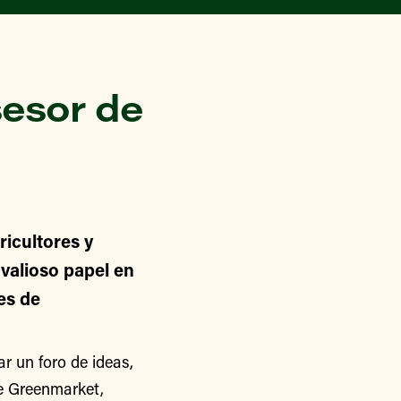
esor de
icultores y
alioso papel en
nes de
 un foro de ideas,
de Greenmarket,