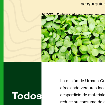
neoyorquino
NOTA: Estas ubicaciones no so
Visite el sitio web de cada g
La misión de Urbana Gre
ofreciendo verduras loca
Todos los agricult
desperdicio de materiale
reduce su consumo de ag