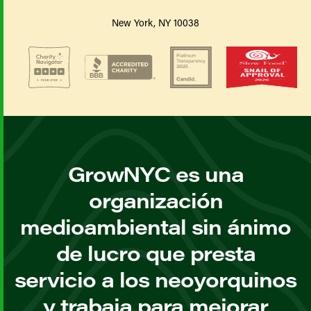
New York, NY 10038
GrowNYC es una
organización
medioambiental sin ánimo
de lucro que presta
servicio a los neoyorquinos
y trabaja para mejorar