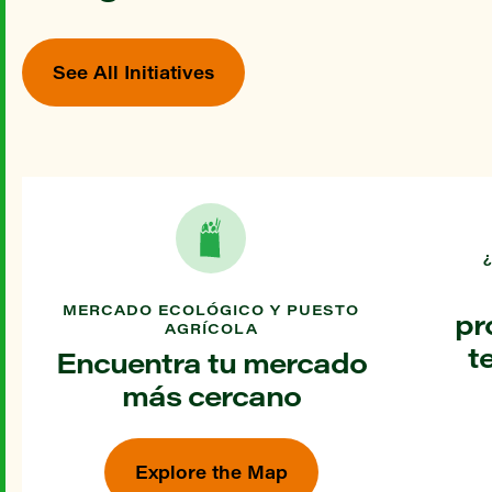
See All Initiatives
MERCADO ECOLÓGICO Y PUESTO
pr
AGRÍCOLA
t
Encuentra tu mercado
más cercano
Explore the Map