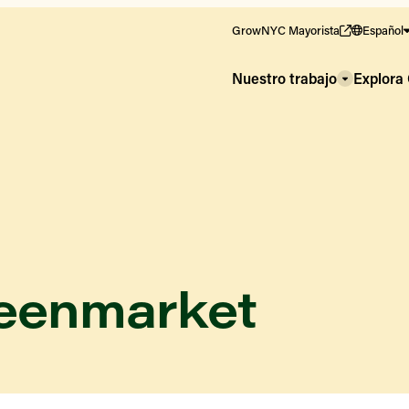
GrowNYC Mayorista
Español
Nuestro trabajo
Explor
reenmarket