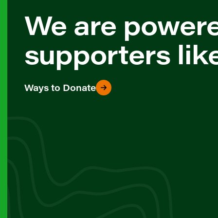
We are power
supporters lik
Ways to Donate