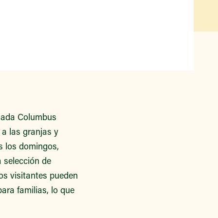
Qué hay disponible y en
temporada
Iniciativas de acceso a los
alimentos
Nuestros agricultores y
productores
Encuentre un mercado
olada Columbus
a las granjas y
os los domingos,
a selección de
os visitantes pueden
ara familias, lo que