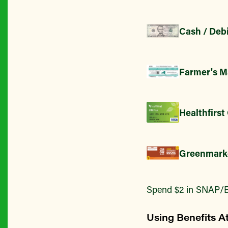
Cash / Debi
Farmer's M
Healthfirst
Greenmark
Spend $2 in SNAP/E
Using Benefits A