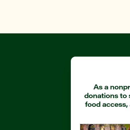
As a nonpro
donations to 
food access, 