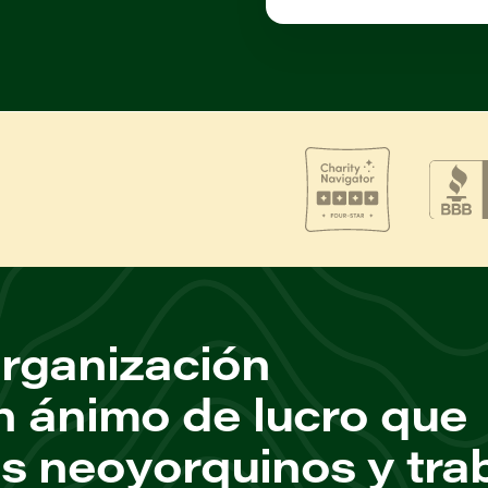
rganización
n ánimo de lucro que
os neoyorquinos y tra