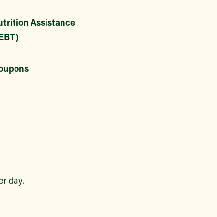
trition Assistance
EBT)
oupons
r day.