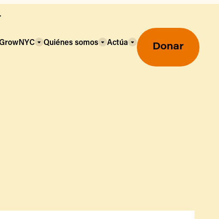
a GrowNYC
Quiénes somos
Actúa
Donar
Mercados agrícolas ecológicos
Mercados agrícolas
Centro mayorista de alimentos
Uso de SNAP y beneficios
nutricionales