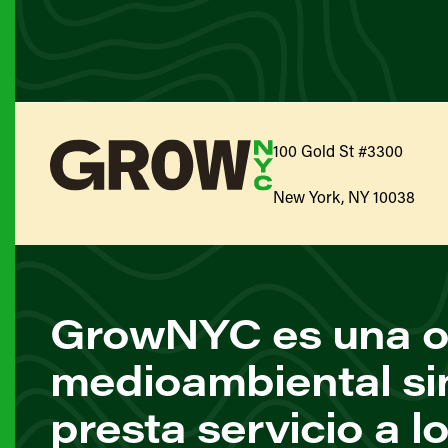
100 Gold St #3300
New York, NY 10038
GrowNYC es una o
medioambiental si
presta servicio a l