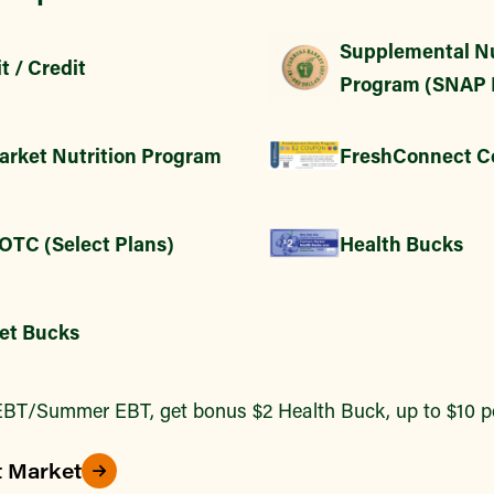
Supplemental Nu
t / Credit
Program (SNAP 
arket Nutrition Program
FreshConnect C
 OTC (Select Plans)
Health Bucks
et Bucks
BT/Summer EBT, get bonus $2 Health Buck, up to $10 pe
t Market