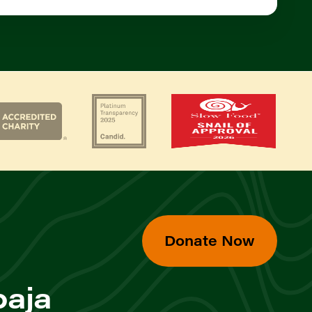
Donate Now
baja