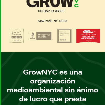
100 Gold St #3300
New York, NY 10038
GrowNYC es una
organización
medioambiental sin ánimo
de lucro que presta