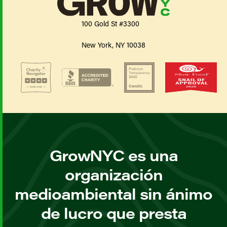
100 Gold St #3300
New York, NY 10038
GrowNYC es una
organización
medioambiental sin ánimo
de lucro que presta