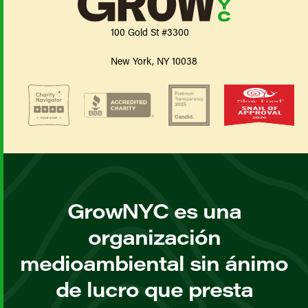
100 Gold St #3300
New York, NY 10038
GrowNYC es una
organización
medioambiental sin ánimo
de lucro que presta