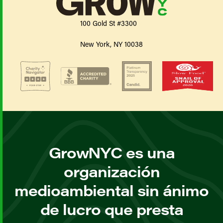
100 Gold St #3300
New York, NY 10038
GrowNYC es una
organización
medioambiental sin ánimo
de lucro que presta