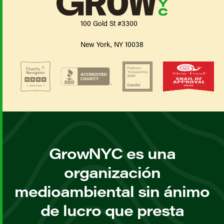
100 Gold St #3300
New York, NY 10038
GrowNYC es una
organización
medioambiental sin ánimo
de lucro que presta