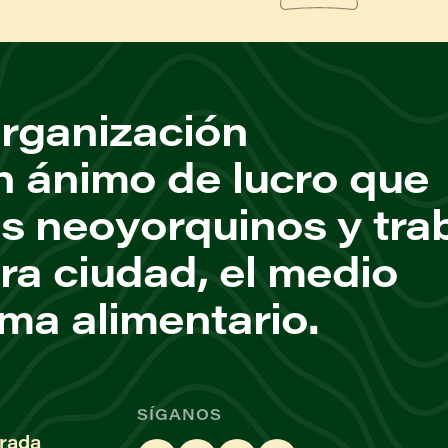
rganización
n ánimo de lucro que
os neoyorquinos y tra
ra ciudad, el medio
ema alimentario.
SÍGANOS
rada