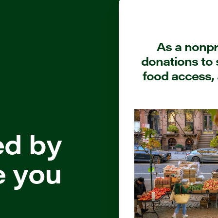
As a nonpro
donations to 
food access, 
ed by
e you