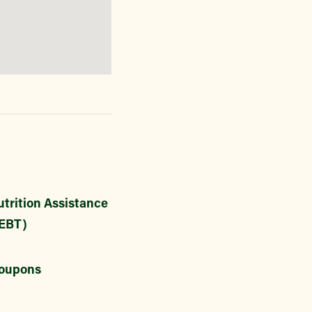
trition Assistance
EBT)
oupons