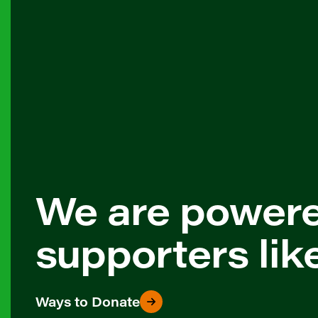
We are power
supporters lik
Ways to Donate