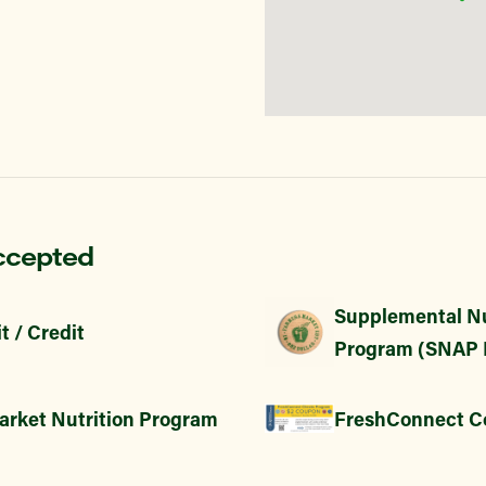
ccepted
Supplemental Nu
t / Credit
Program (SNAP 
arket Nutrition Program
FreshConnect C