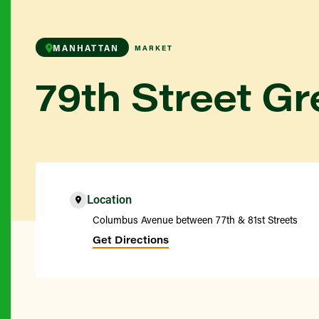
MANHATTAN
MARKET
79th Street G
Location
Columbus Avenue between 77th & 81st Streets
Get Directions