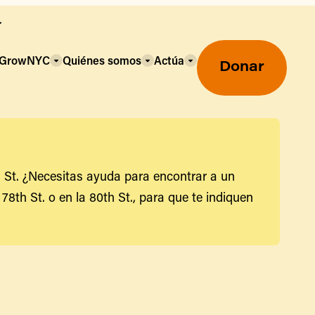
a GrowNYC
Quiénes somos
Actúa
Donar
h St. ¿Necesitas ayuda para encontrar a un
8th St. o en la 80th St., para que te indiquen
Mercados agrícolas ecológicos
Mercados agrícolas
Centro mayorista de alimentos
Uso de SNAP y beneficios
nutricionales