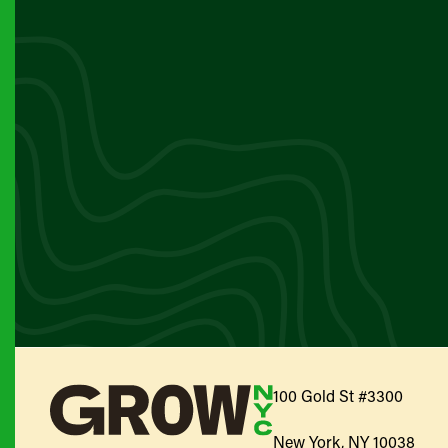
100 Gold St #3300
New York, NY 10038