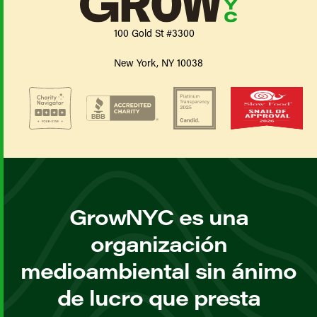
100 Gold St #3300
New York, NY 10038
GrowNYC es una
organización
medioambiental sin ánimo
de lucro que presta