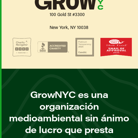
100 Gold St #3300
New York, NY 10038
GrowNYC es una
organización
medioambiental sin ánimo
de lucro que presta