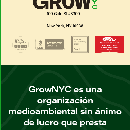
100 Gold St #3300
New York, NY 10038
GrowNYC es una
organización
medioambiental sin ánimo
de lucro que presta