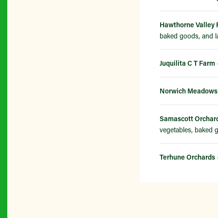
Hawthorne Valley
baked goods, and l
Juquilita C T Farm
Norwich Meadows
Samascott Orchard
vegetables, baked g
Terhune Orchards