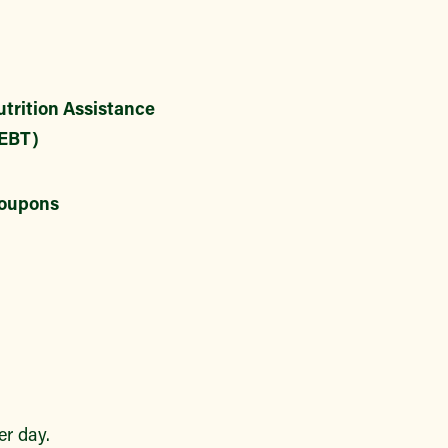
trition Assistance
EBT)
oupons
r day.