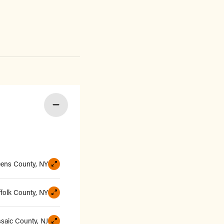
ens County, NY
ffolk County, NY
saic County, NJ