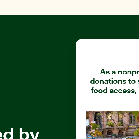
As a nonpro
donations to 
food access, 
ed by