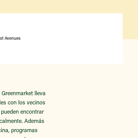
Qué hay disponible y en
temporada
Iniciativas de acceso a los
alimentos
Nuestros agricultores y
productores
1st Avenues
Encuentre un mercado
 Greenmarket lleva
les con los vecinos
es pueden encontrar
localmente. Además
ocina, programas