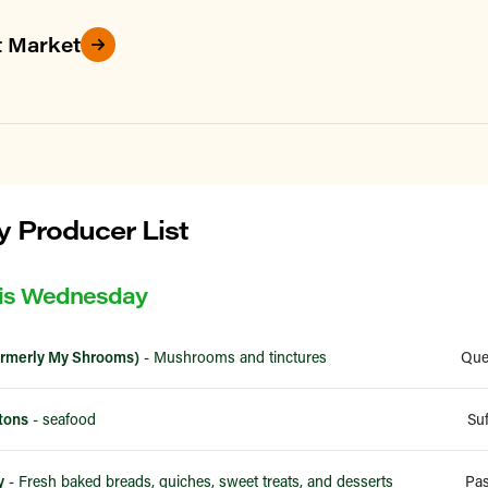
t Market
 Producer List
his Wednesday
formerly My Shrooms)
- Mushrooms and tinctures
Que
tons
- seafood
Su
y
- Fresh baked breads, quiches, sweet treats, and desserts
Pas