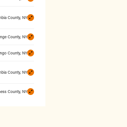
bia County, NY
nge County, NY
ngo County, NY
bia County, NY
ess County, NY