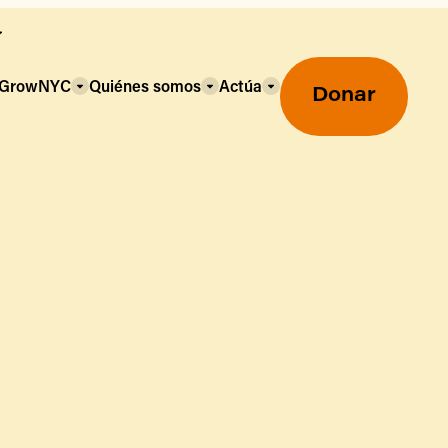
a GrowNYC
Quiénes somos
Actúa
Donar
Mercados agrícolas ecológicos
Mercados agrícolas
Centro mayorista de alimentos
Uso de SNAP y beneficios
nutricionales