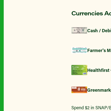
Currencies A
Cash / Debi
Farmer's M
Healthfirst
Greenmark
Spend $2 in SNAP/E