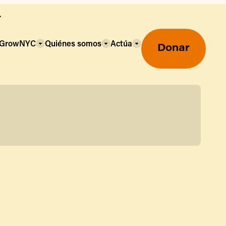
a GrowNYC
Quiénes somos
Actúa
Donar
Mercados agrícolas ecológicos
Mercados agrícolas
Centro mayorista de alimentos
Uso de SNAP y beneficios
nutricionales