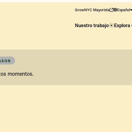
GrowNYC Mayorista
Español
Nuestro trabajo
Explor
EASON
stos momentos.