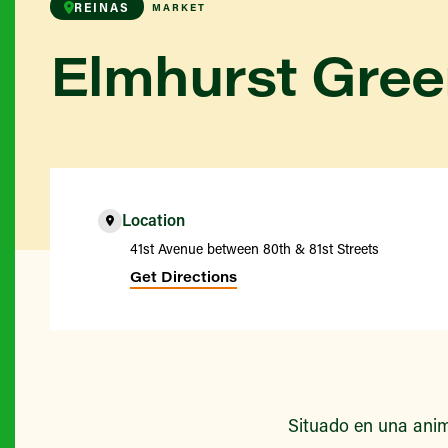
REINAS
MARKET
Elmhurst Gre
Location
41st Avenue between 80th & 81st Streets
Get Directions
Situado en una anim