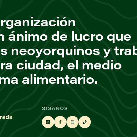
rganización
n ánimo de lucro que
os neoyorquinos y tra
ra ciudad, el medio
ema alimentario.
SÍGANOS
rada