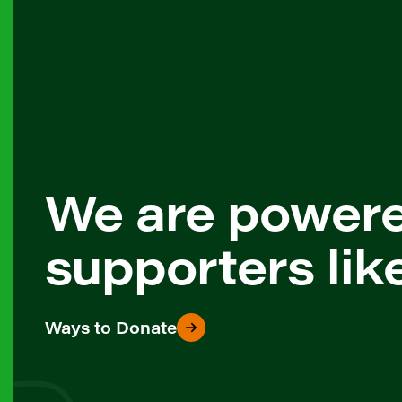
We are power
supporters lik
Ways to Donate