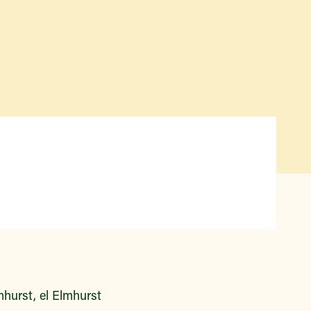
Qué hay disponible y en
temporada
Iniciativas de acceso a los
alimentos
Nuestros agricultores y
productores
Encuentre un mercado
hurst, el Elmhurst