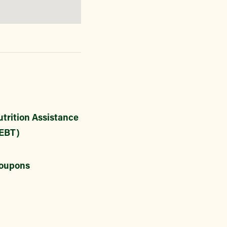
trition Assistance
EBT)
oupons