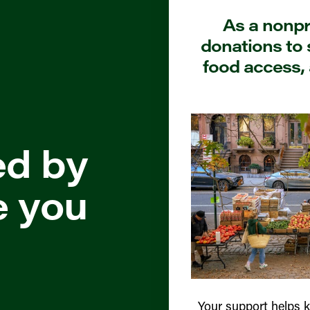
As a nonpro
donations to 
food access, 
ed by
e you
Your support helps 