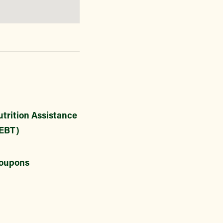
trition Assistance
EBT)
oupons