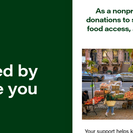
As a nonpro
donations to 
food access, 
ed by
e you
Your support helps 