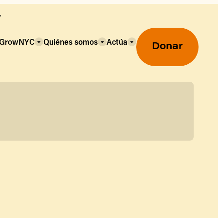
a GrowNYC
Quiénes somos
Actúa
Donar
Mercados agrícolas ecológicos
Mercados agrícolas
Centro mayorista de alimentos
Uso de SNAP y beneficios
nutricionales