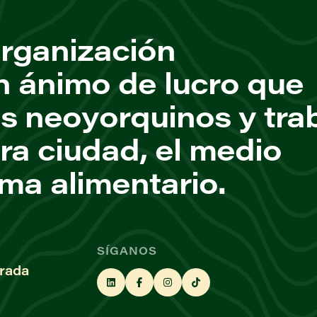
rganización
n ánimo de lucro que
os neoyorquinos y tra
ra ciudad, el medio
ema alimentario.
SÍGANOS
rada