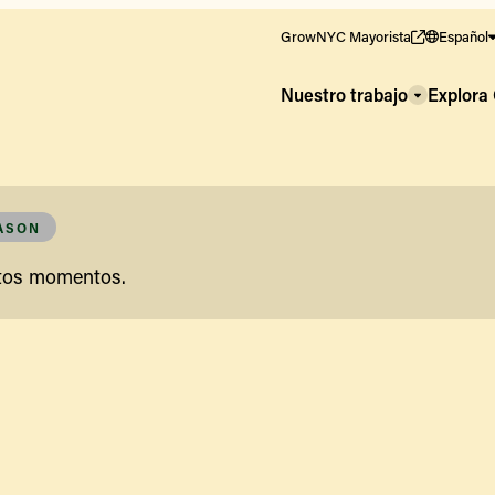
GrowNYC Mayorista
Español
Nuestro trabajo
Explor
EASON
stos momentos.