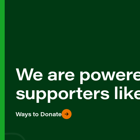
We are power
supporters lik
Ways to Donate