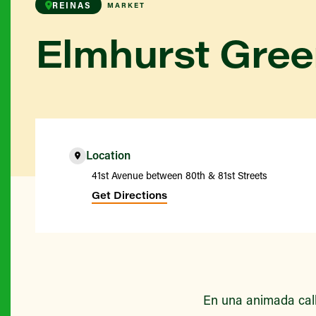
REINAS
MARKET
Elmhurst Gre
Location
41st Avenue between 80th & 81st Streets
Get Directions
En una animada call