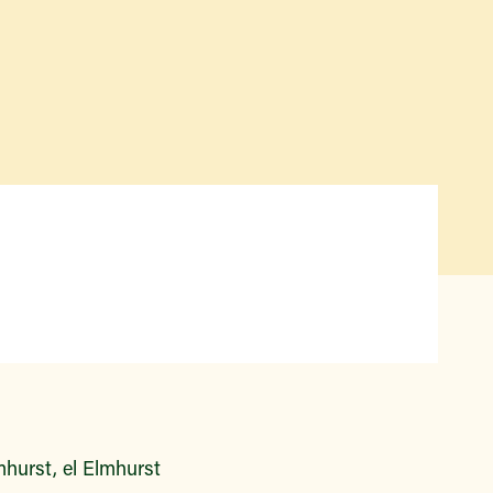
Qué hay disponible y en
temporada
Iniciativas de acceso a los
alimentos
Nuestros agricultores y
productores
Encuentre un mercado
hurst, el Elmhurst