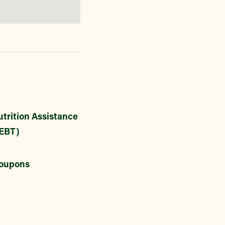
trition Assistance
EBT)
oupons