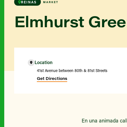
REINAS
MARKET
Elmhurst Gre
Location
41st Avenue between 80th & 81st Streets
Get Directions
En una animada call