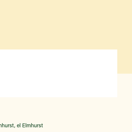
Qué hay disponible y en
temporada
Iniciativas de acceso a los
alimentos
Nuestros agricultores y
productores
Encuentre un mercado
hurst, el Elmhurst