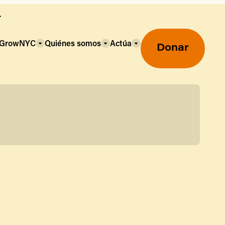
a GrowNYC
Quiénes somos
Actúa
Donar
Mercados agrícolas ecológicos
Mercados agrícolas
Centro mayorista de alimentos
Uso de SNAP y beneficios
nutricionales