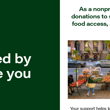
As a nonpro
donations to 
food access, 
ed by
e you
Your support helps 