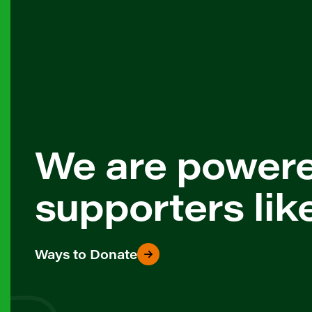
We are power
supporters lik
Ways to Donate