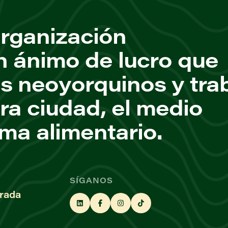
rganización
n ánimo de lucro que
os neoyorquinos y tra
ra ciudad, el medio
ema alimentario.
SÍGANOS
rada