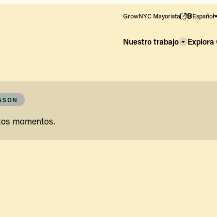
GrowNYC Mayorista
Español
Nuestro trabajo
Explor
EASON
stos momentos.