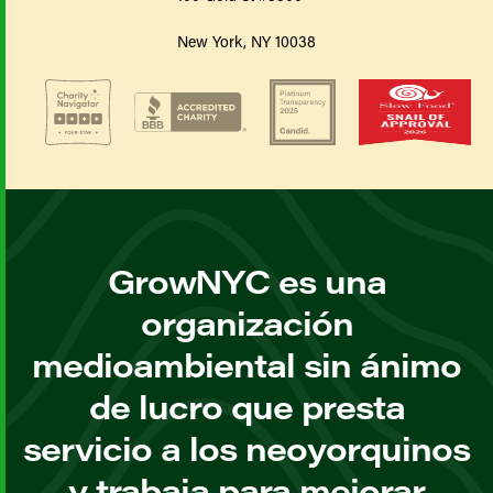
New York, NY 10038
GrowNYC es una
organización
medioambiental sin ánimo
de lucro que presta
servicio a los neoyorquinos
y trabaja para mejorar