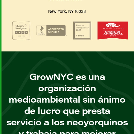
New York, NY 10038
GrowNYC es una
organización
medioambiental sin ánimo
de lucro que presta
servicio a los neoyorquinos
y trabaja para mejorar