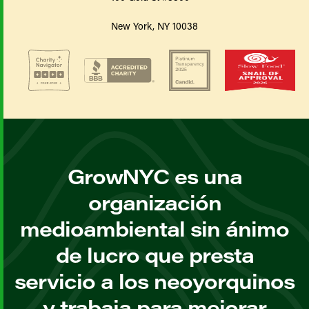
New York, NY 10038
GrowNYC es una
organización
medioambiental sin ánimo
de lucro que presta
servicio a los neoyorquinos
y trabaja para mejorar