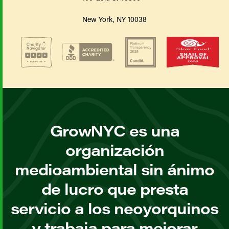
New York, NY 10038
GrowNYC es una
organización
medioambiental sin ánimo
de lucro que presta
servicio a los neoyorquinos
y trabaja para mejorar