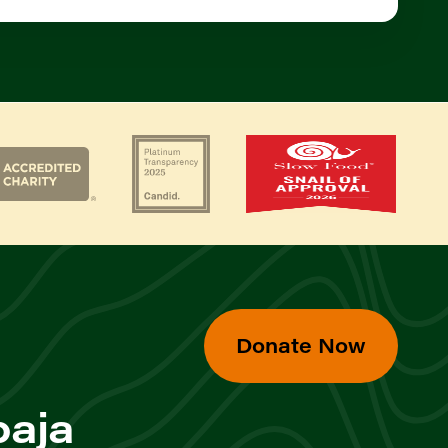
Donate Now
baja