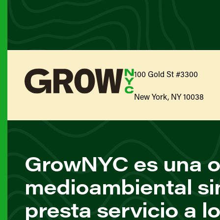
100 Gold St #3300
New York, NY 10038
GrowNYC es una o
medioambiental si
presta servicio a l