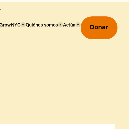
a GrowNYC
Quiénes somos
Actúa
Donar
Mercados agrícolas ecológicos
Mercados agrícolas
Centro mayorista de alimentos
Uso de SNAP y beneficios
nutricionales