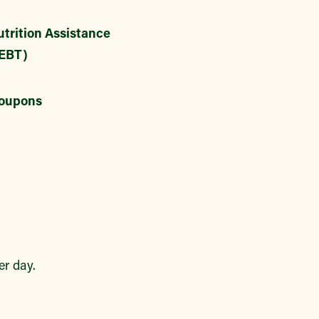
trition Assistance
EBT)
oupons
r day.