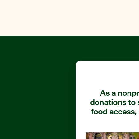
As a nonpro
donations to 
food access, 