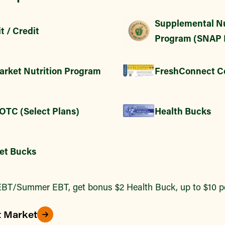
Supplemental Nu
t / Credit
Program (SNAP 
arket Nutrition Program
FreshConnect C
 OTC (Select Plans)
Health Bucks
et Bucks
BT/Summer EBT, get bonus $2 Health Buck, up to $10 pe
t Market