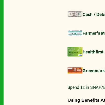
Cash / Debi
Farmer's M
Healthfirst
Greenmark
Spend $2 in SNAP/E
Using Benefits A