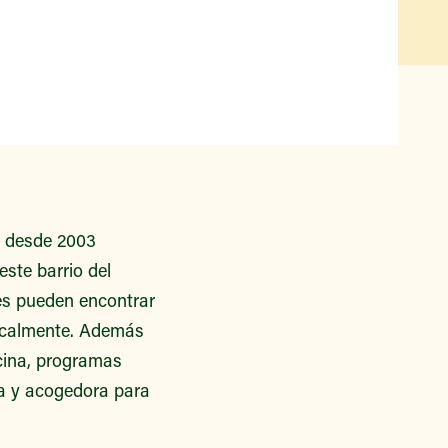
Qué hay disponible y en
temporada
Iniciativas de acceso a los
alimentos
Nuestros agricultores y
productores
Encuentre un mercado
a desde 2003
este barrio del
tes pueden encontrar
localmente. Además
ocina, programas
va y acogedora para