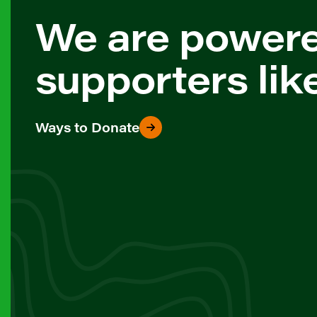
We are power
supporters lik
Ways to Donate