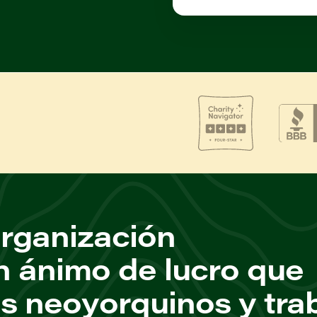
rganización
n ánimo de lucro que
os neoyorquinos y tra