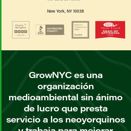
New York, NY 10038
GrowNYC es una
organización
medioambiental sin ánimo
de lucro que presta
servicio a los neoyorquinos
y trabaja para mejorar