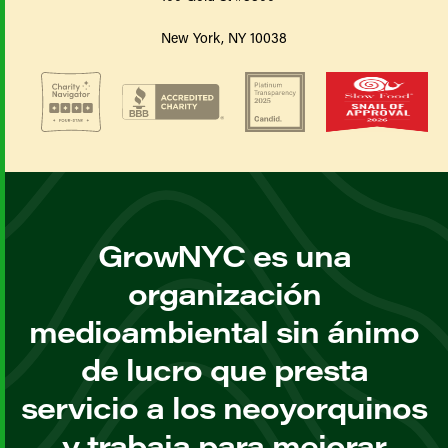
New York, NY 10038
GrowNYC es una
organización
medioambiental sin ánimo
de lucro que presta
servicio a los neoyorquinos
y trabaja para mejorar