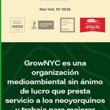
New York, NY 10038
GrowNYC es una
organización
medioambiental sin ánimo
de lucro que presta
servicio a los neoyorquinos
y trabaja para mejorar