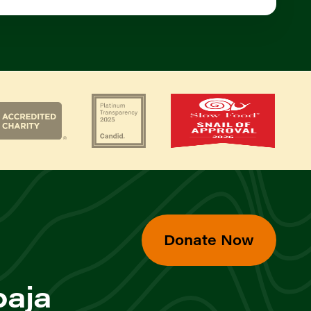
Donate Now
baja