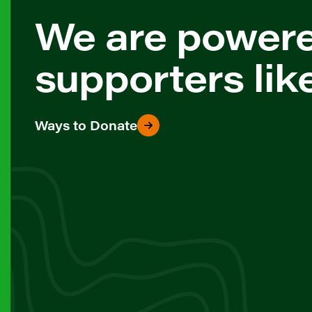
We are power
supporters lik
Ways to Donate