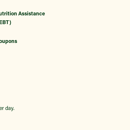
trition Assistance
EBT)
oupons
r day.