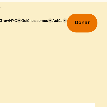
a GrowNYC
Quiénes somos
Actúa
Donar
Mercados agrícolas ecológicos
Mercados agrícolas
Centro mayorista de alimentos
Uso de SNAP y beneficios
nutricionales