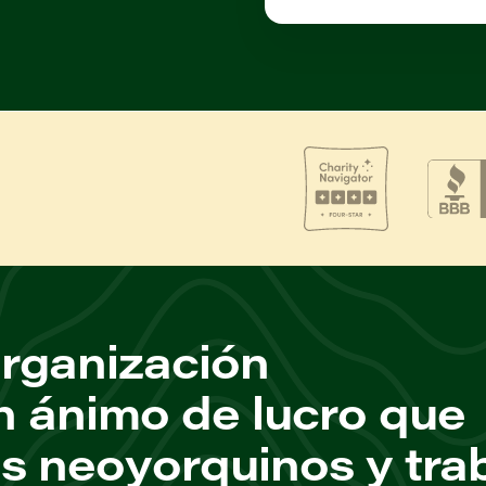
rganización
n ánimo de lucro que
os neoyorquinos y tra