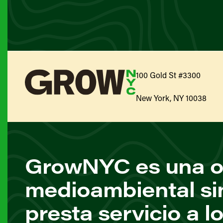
100 Gold St #3300
New York, NY 10038
GrowNYC es una o
medioambiental si
presta servicio a l