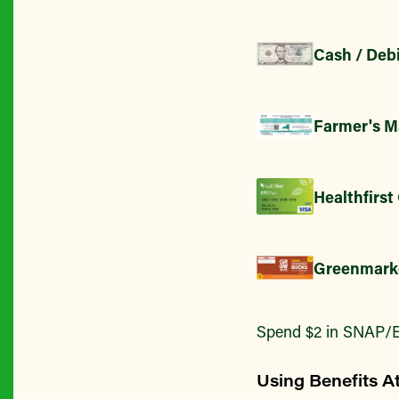
Cash / Debi
Farmer's M
Healthfirst
Greenmark
Spend $2 in SNAP/E
Using Benefits A