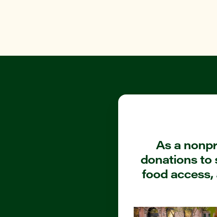
As a nonpro
donations to 
food access, 