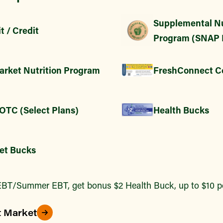
Supplemental Nu
t / Credit
Program (SNAP 
arket Nutrition Program
FreshConnect C
 OTC (Select Plans)
Health Bucks
et Bucks
BT/Summer EBT, get bonus $2 Health Buck, up to $10 pe
t Market