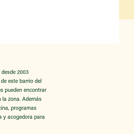
Qué hay disponible y en
temporada
Iniciativas de acceso a los
alimentos
Nuestros agricultores y
productores
Encuentre un mercado
a desde 2003
de este barrio del
tes pueden encontrar
n la zona. Además
ocina, programas
va y acogedora para