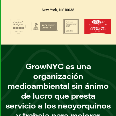
New York, NY 10038
GrowNYC es una
organización
medioambiental sin ánimo
de lucro que presta
servicio a los neoyorquinos
y trabaja para mejorar