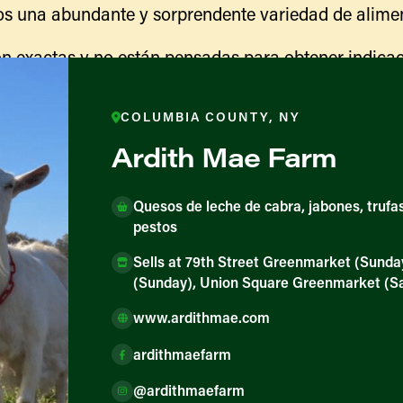
s una abundante y sorprendente variedad de alimen
n exactas y no están pensadas para obtener indicac
ranja para obtener información sobre las actividades
indicaciones para llegar.
COLUMBIA COUNTY, NY
Ardith Mae Farm
Quesos de leche de cabra, jabones, trufa
pestos
Sells at 79th Street Greenmarket (Sund
(Sunday), Union Square Greenmarket (S
www.ardithmae.com
ores y productores
ardithmaefarm
@ardithmaefarm