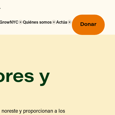
a GrowNYC
Quiénes somos
Actúa
Donar
ores y
Mercados agrícolas ecológicos
Mercados agrícolas
Centro mayorista de alimentos
 noreste y proporcionan a los
Uso de SNAP y beneficios
nutricionales