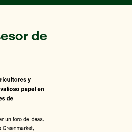
esor de
icultores y
alioso papel en
nes de
 un foro de ideas,
de Greenmarket,