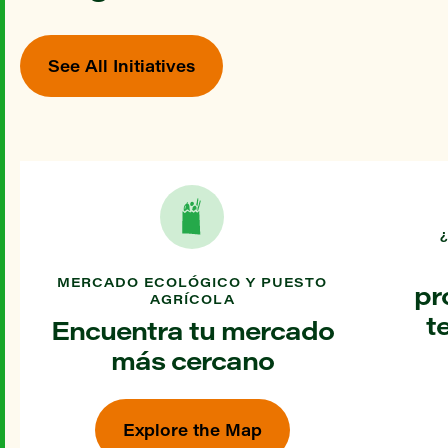
See All Initiatives
MERCADO ECOLÓGICO Y PUESTO
pr
AGRÍCOLA
t
Encuentra tu mercado
más cercano
Explore the Map