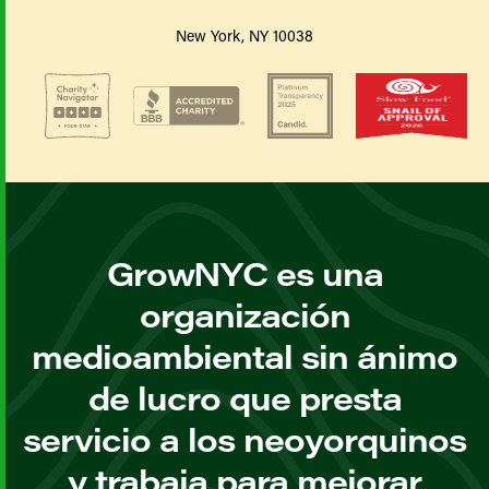
New York, NY 10038
GrowNYC es una
organización
medioambiental sin ánimo
de lucro que presta
servicio a los neoyorquinos
y trabaja para mejorar