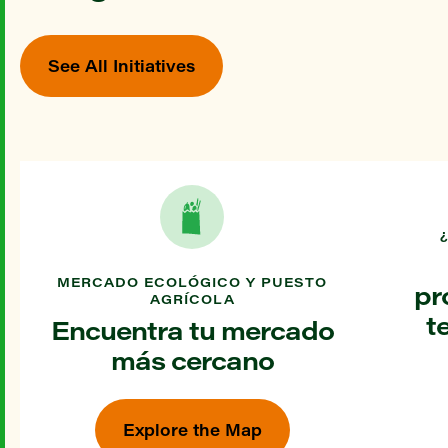
See All Initiatives
MERCADO ECOLÓGICO Y PUESTO
pr
AGRÍCOLA
t
Encuentra tu mercado
más cercano
Explore the Map