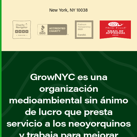
New York, NY 10038
GrowNYC es una
organización
medioambiental sin ánimo
de lucro que presta
servicio a los neoyorquinos
y trabaja para mejorar