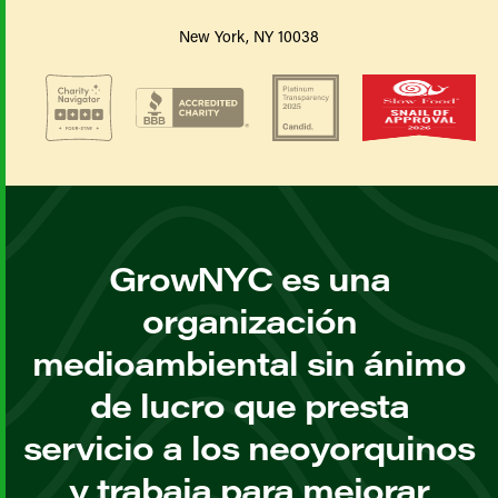
New York, NY 10038
GrowNYC es una
organización
medioambiental sin ánimo
de lucro que presta
servicio a los neoyorquinos
y trabaja para mejorar