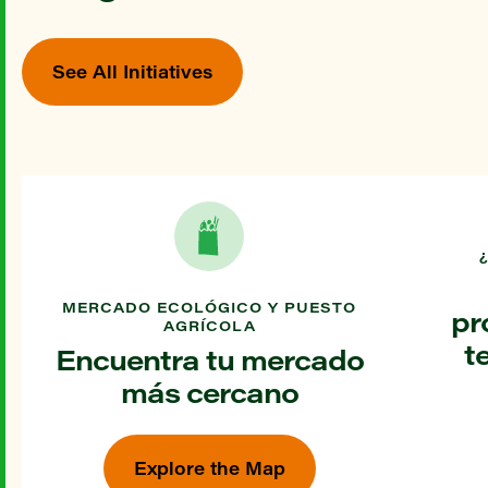
See All Initiatives
MERCADO ECOLÓGICO Y PUESTO
pr
AGRÍCOLA
t
Encuentra tu mercado
más cercano
Explore the Map