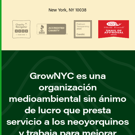
New York, NY 10038
GrowNYC es una
organización
medioambiental sin ánimo
de lucro que presta
servicio a los neoyorquinos
y trabaja para mejorar