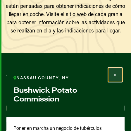
están pensadas para obtener indicaciones de cómo
llegar en coche. Visite el sitio web de cada granja
para obtener información sobre las actividades que
se realizan en ella y las indicaciones para llegar.
Todos los agricultores y
NASSAU COUNTY, NY
productores
Bushwick Potato
Commission
Map View
List View
Poner en marcha un negocio de tubérculos