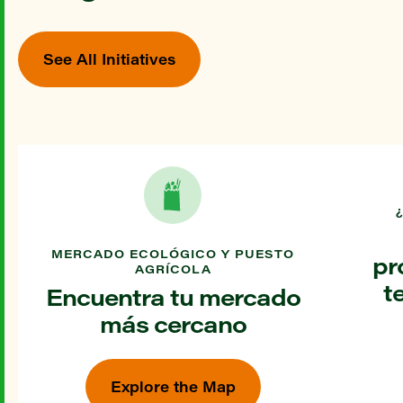
See All Initiatives
MERCADO ECOLÓGICO Y PUESTO
pr
AGRÍCOLA
t
Encuentra tu mercado
más cercano
Explore the Map