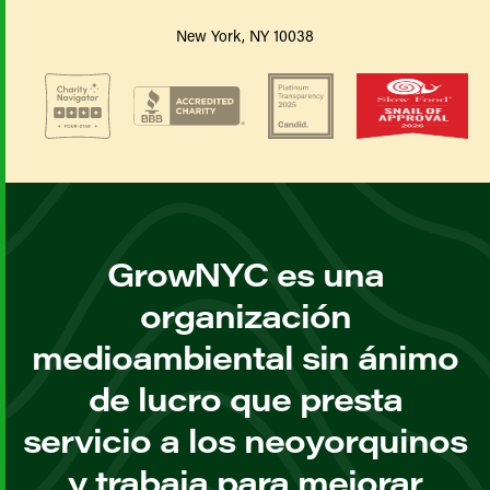
New York, NY 10038
GrowNYC es una
organización
medioambiental sin ánimo
de lucro que presta
servicio a los neoyorquinos
y trabaja para mejorar