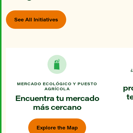
See All Initiatives
MERCADO ECOLÓGICO Y PUESTO
pr
AGRÍCOLA
t
Encuentra tu mercado
más cercano
Explore the Map