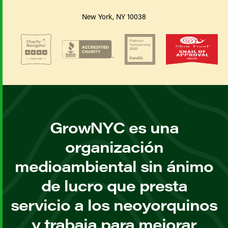
New York, NY 10038
GrowNYC es una
organización
medioambiental sin ánimo
de lucro que presta
servicio a los neoyorquinos
y trabaja para mejorar