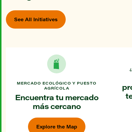
See All Initiatives
MERCADO ECOLÓGICO Y PUESTO
pr
AGRÍCOLA
t
Encuentra tu mercado
más cercano
Explore the Map