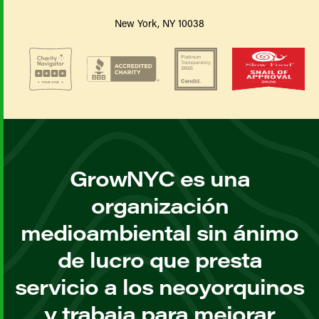
New York, NY 10038
GrowNYC es una
organización
medioambiental sin ánimo
de lucro que presta
servicio a los neoyorquinos
y trabaja para mejorar