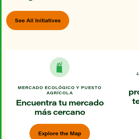
See All Initiatives
MERCADO ECOLÓGICO Y PUESTO
pr
AGRÍCOLA
t
Encuentra tu mercado
más cercano
Explore the Map