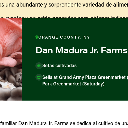
s una abundante y sorprendente variedad de alimen
n exactas y no están pensadas para obtener indicac
ranja para obtener información sobre las actividades
indicaciones para llegar.
ORANGE COUNTY, NY
Dan Madura Jr. Farms
Setas cultivadas
Sells at Grand Army Plaza Greenmarket 
Park Greenmarket (Saturday)
ores y productores
familiar Dan Madura Jr. Farms se dedica al cultivo de un