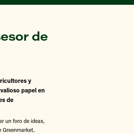
esor de
icultores y
alioso papel en
nes de
 un foro de ideas,
de Greenmarket,