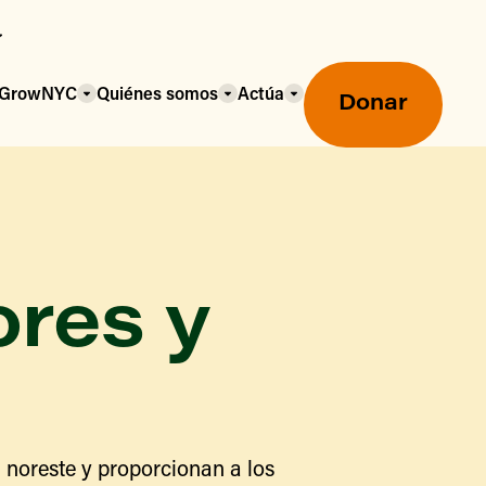
a GrowNYC
Quiénes somos
Actúa
Donar
ores y
Mercados agrícolas ecológicos
Mercados agrícolas
Centro mayorista de alimentos
 noreste y proporcionan a los
Uso de SNAP y beneficios
nutricionales