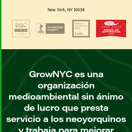
New York, NY 10038
GrowNYC es una
organización
medioambiental sin ánimo
de lucro que presta
servicio a los neoyorquinos
y trabaja para mejorar