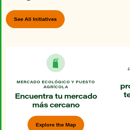
See All Initiatives
MERCADO ECOLÓGICO Y PUESTO
pr
AGRÍCOLA
t
Encuentra tu mercado
más cercano
Explore the Map