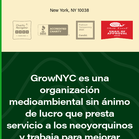
New York, NY 10038
GrowNYC es una
organización
medioambiental sin ánimo
de lucro que presta
servicio a los neoyorquinos
y trabaja para mejorar