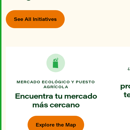
See All Initiatives
MERCADO ECOLÓGICO Y PUESTO
pr
AGRÍCOLA
t
Encuentra tu mercado
más cercano
Explore the Map