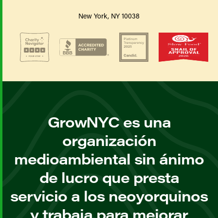
New York, NY 10038
GrowNYC es una
organización
medioambiental sin ánimo
de lucro que presta
servicio a los neoyorquinos
y trabaja para mejorar