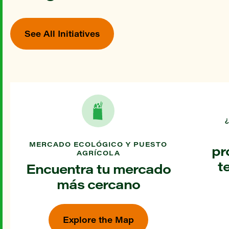
See All Initiatives
MERCADO ECOLÓGICO Y PUESTO
pr
AGRÍCOLA
t
Encuentra tu mercado
más cercano
Explore the Map